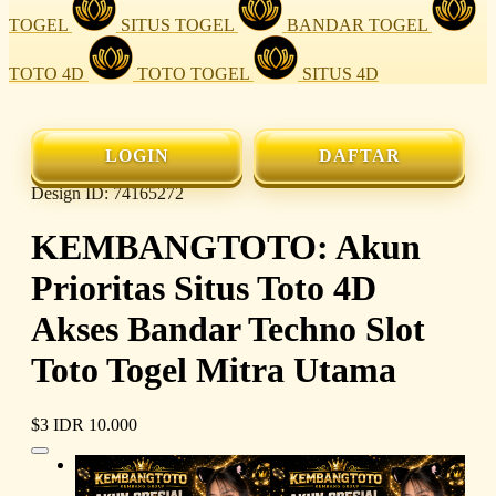
TOGEL
SITUS TOGEL
BANDAR TOGEL
TOTO 4D
TOTO TOGEL
SITUS 4D
LOGIN
DAFTAR
Design ID: 74165272
KEMBANGTOTO: Akun
Prioritas Situs Toto 4D
Akses Bandar Techno Slot
Toto Togel Mitra Utama
$3
IDR 10.000