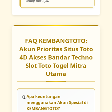
setiap harinya.
FAQ KEMBANGTOTO:
Akun Prioritas Situs Toto
4D Akses Bandar Techno
Slot Toto Togel Mitra
Utama
Apa keuntungan
menggunakan Akun Spesial di
KEMBANGTOTO?