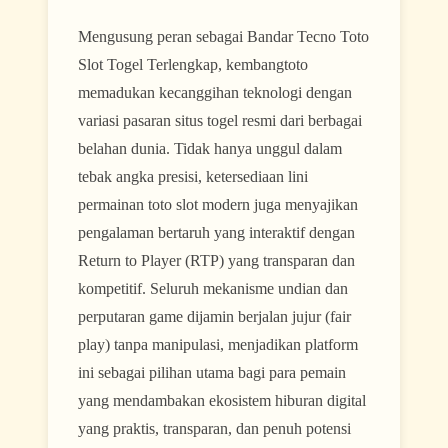
Mengusung peran sebagai Bandar Tecno Toto
Slot Togel Terlengkap, kembangtoto
memadukan kecanggihan teknologi dengan
variasi pasaran situs togel resmi dari berbagai
belahan dunia. Tidak hanya unggul dalam
tebak angka presisi, ketersediaan lini
permainan toto slot modern juga menyajikan
pengalaman bertaruh yang interaktif dengan
Return to Player (RTP) yang transparan dan
kompetitif. Seluruh mekanisme undian dan
perputaran game dijamin berjalan jujur (fair
play) tanpa manipulasi, menjadikan platform
ini sebagai pilihan utama bagi para pemain
yang mendambakan ekosistem hiburan digital
yang praktis, transparan, dan penuh potensi