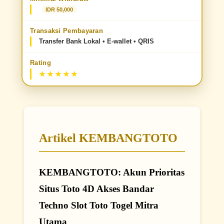
IDR 50,000
Transaksi Pembayaran
Transfer Bank Lokal • E-wallet • QRIS
Rating
Artikel KEMBANGTOTO
KEMBANGTOTO: Akun Prioritas
Situs Toto 4D Akses Bandar
Techno Slot Toto Togel Mitra
Utama