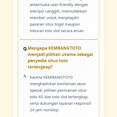
antarmuka user-friendly dengan
enkripsi canggih, memudahkan
member untuk menjelajahi
pasaran situs togel maupun
hiburan toto slot secara aman.
Mengapa KEMBANGTOTO
menjadi pilihan utama sebagai
penyedia situs toto
terlengkap?
Karena KEMBANGTOTO
menghadirkan kombinasi akun
spesial, pilihan permainan situs
toto 4D dan toto slot terlengkap,
serta dukungan layanan responsif
24 jam nonstop.