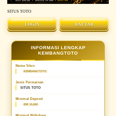
SITUS TOTO
LOGIN
DAFTAR
INFORMASI LENGKAP
KEMBANGTOTO
Nama Situs
KEMBANGTOTO
Jenis Permainan
SITUS TOTO
Minimal Deposit
IDR 10,000
Minimal Withdraw