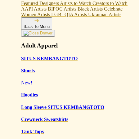
Featured Designers
Artists to Watch
Creators to Watch
AAPI Artists
BIPOC Artists
Black Artists
Celebrate
Women Artists
LGBTQIA Artists
Ukrainian Artists
Back To Menu
Adult Apparel
SITUS KEMBANGTOTO
Shorts
New!
Hoodies
Long Sleeve SITUS KEMBANGTOTO
Crewneck Sweatshirts
Tank Tops