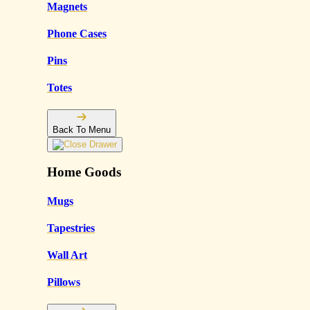
Magnets
Phone Cases
Pins
Totes
Back To Menu
Home Goods
Mugs
Tapestries
Wall Art
Pillows